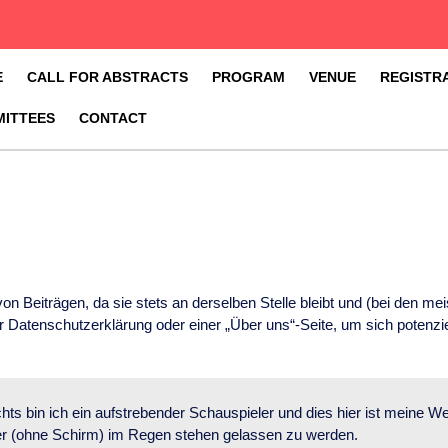
E
CALL FOR ABSTRACTS
PROGRAM
VENUE
REGISTR
ITTEES
CONTACT
h von Beiträgen, da sie stets an derselben Stelle bleibt und (bei den 
r Datenschutzerklärung oder einer „Über uns“-Seite, um sich potenzi
chts bin ich ein aufstrebender Schauspieler und dies hier ist meine W
r (ohne Schirm) im Regen stehen gelassen zu werden.